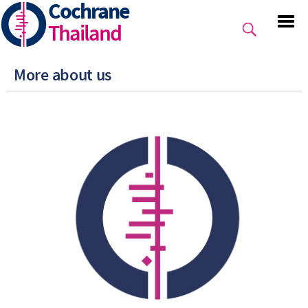
Cochrane
Skip
to
Thailand
main
content
More about us