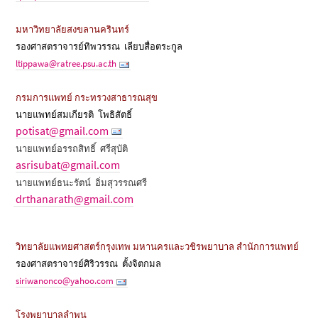
มหาวิทยาลัยสงขลานครินทร์
รองศาสตราจารย์ทิพวรรณ เลียบสื่อตระกูล
ltippawa@ratree.psu.ac.th
กรมการแพทย์ กระทรวงสาธารณสุข
นายแพทย์สมเกียรติ โพธิสัตธิ์
potisat@gmail.com
นายแพทย์อรรถสิทธิ์ ศรีสุบัติ
asrisubat@gmail.com
นายแพทย์ธนะรัตน์ อิ่มสุวรรณศรี
drthanarath@gmail.com
วิทยาลัยแพทยศาสตร์กรุงเทพ มหานครและวชิรพยาบาล สำนักการแพทย์
รองศาสตราจารย์ศิริวรรณ ตั้งจิตกมล
siriwanonco@yahoo.com
โรงพยาบาลลำพูน