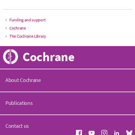
Funding and support
Main
Cochrane
The Cochrane Library
navigation
Cochrane
About Cochrane
C
o
Publications
c
h
r
C
a
o
Contact us
n
c
e