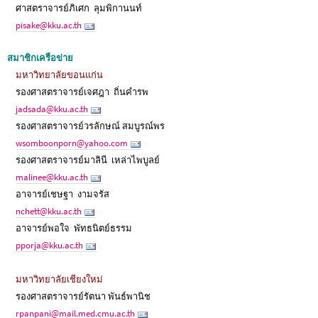
ศาสตราจารย์ภิเศก ลุมพิกานนท์
pisake@kku.ac.th
สมาชิกเครือข่าย
มหาวิทยาลัยขอนแก่น
รองศาสตราจารย์เจศฎา ถิ่นคำรพ
jadsada@kku.ac.th
รองศาสตราจารย์วรลักษณ์ สมบูรณ์พร
wsomboonporn@yahoo.com
รองศาสตราจารย์มาลินี เหล่าไพบูลย์
malinee@kku.ac.th
อาจารย์เชษฐา งามจรัส
nchett@kku.ac.th
อาจารย์พอใจ พัทธนิตย์ธรรม
pporja@kku.ac.th
มหาวิทยาลัยเชียงใหม่
รองศาสตราจารย์รัตนา พันธ์พานิช
rpanpani@mail.med.cmu.ac.th