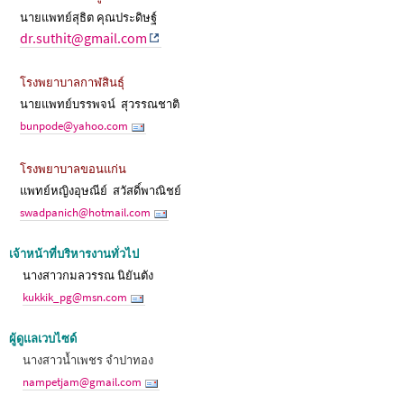
นายแพทย์สุธิต คุณประดิษฐ์
dr.suthit@gmail.com
โรงพยาบาลกาฬสินธุ์
นายแพทย์บรรพจน์ สุวรรณชาติ
bunpode@yahoo.com
โรงพยาบาลขอนแก่น
แพทย์หญิงอุษณีย์ สวัสดิ์พาณิชย์
swadpanich@hotmail.com
เจ้าหน้าที่บริหารงานทั่วไป
นางสาวกมลวรรณ นิยันตัง
kukkik_pg@msn.com
ผู้ดูแลเวบไซด์
นางสาวน้ำเพชร จำปาทอง
nampetjam@gmail.com